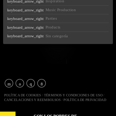
Inspiration
Music Production
Parties
Products
Sin categoría
You
Vo
POLÍTICA DE COOKIES
TÉRMINOS Y CONDICIONES DE USO
CANCELACIONES Y REEMBOLSOS
POLÍTICA DE PRIVACIDAD