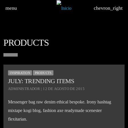
menu
chevron_right
PRODUCTS
board_arrow_down
INSPIRATION
PRODUCTS
JULY: TRENDING ITEMS
ADMINISTRADOR | 12 DE AGOSTO DE 2015
Messenger bag raw denim ethical bespoke. Irony hashtag
mixtape kogi blog, fashion axe readymade scenester
flexitarian.