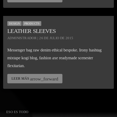
DESIGN
PRODUCTS
LEATHER SLEEVES
ADMINISTRADOR | 26 DE JULIO DE 2015
Messenger bag raw denim ethical bespoke. Irony hashtag
mixtape kogi blog, fashion axe readymade scenester
flexitarian.
arrow_forward
LEER MÁS
ESO ES TODO