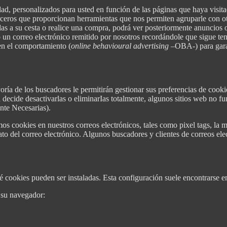
idad, personalizados para usted en función de las páginas que haya visit
eros que proporcionan herramientas que nos permiten agruparle con otro
s a su cesta o realice una compra, podrá ver posteriormente anuncios o
un correo electrónico remitido por nosotros recordándole que sigue teni
en el comportamiento (
online behavioural advertising
–OBA-) para garan
yoría de los buscadores le permitirán gestionar sus preferencias de cooki
 decide desactivarlas o eliminarIas totalmente, algunos sitios web no fun
nte Necesarias).
mos cookies en nuestros correos electrónicos, tales como pixel tags, la
ato del correo electrónico. Algunos buscadores y clientes de correos el
 cookies pueden ser instaladas. Esta configuración suele encontrarse e
 su navegador: