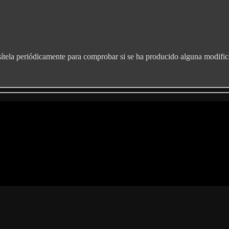
isítela periódicamente para comprobar si se ha producido alguna modific