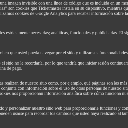
a imagen invisible con una línea de código que es incluida en un men
as” son cookies que Ticketmaster instala en su dispositivo, mientras q
tilizamos cookies de Google Analytics para recabar información sobre la
es estrictamente necesarias; analíticas, funcionales y publicitarias. El 
ten que usted pueda navegar por el sitio y utilizar sus funcionalidades. 
 el sitio no le recordaría, por lo que tendría que iniciar sesión contin
ina de pago.
as realizan de nuestro sitio como, por ejemplo, qué páginas son las más
 conjunta con información sobre el uso de otras personas de nuestro siti
 cookies nos proporcionan información analítica sobre cómo funciona n
do y personalizar nuestro sitio web para proporcionarle funciones y con
eden usarse para recordar los cambios que usted haya realizado al tamañ