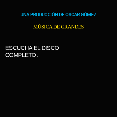
UNA PRODUCCIÓN DE OSCAR GÓMEZ
MÚSICA DE GRANDES
ESCUCHA EL DISCO
COMPLETO
VERSOS DE CUBA / CANCIONES DE LIBERTAD
La expresión más pura y sincera de los versos de José Martí. Canciones de
Libertad retoma los versos del mayor pensador cubano de todos los
tiempos, y los expresa en su forma real, un canto a la Libertad, el mismo
canto que desde el siglo XIX hasta hoy mantiene la ...